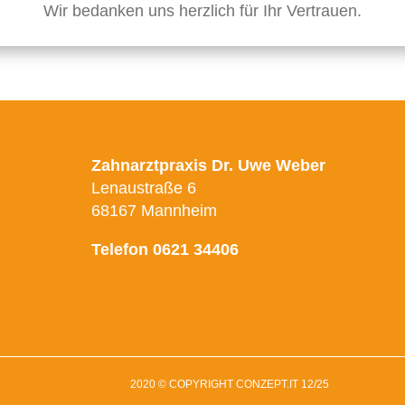
Wir bedanken uns herzlich für Ihr Vertrauen.
Zahnarztpraxis Dr. Uwe Weber
Lenaustraße 6
68167 Mannheim
Telefon 0621 34406
2020 © COPYRIGHT
CONZEPT.IT
12/25